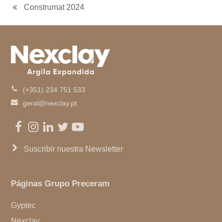
e
o
g
d
b
Construmat 2024
previous
r
o
r
I
e
k
a
n
post:
m
(+351) 234 751 533
geral@nexclay.pt
Facebook
Instagram
LinkedIn
Twitter
Youtube
Suscribir nuestra Newsletter
Páginas Grupo Preceram
Gyptec
Nexclay