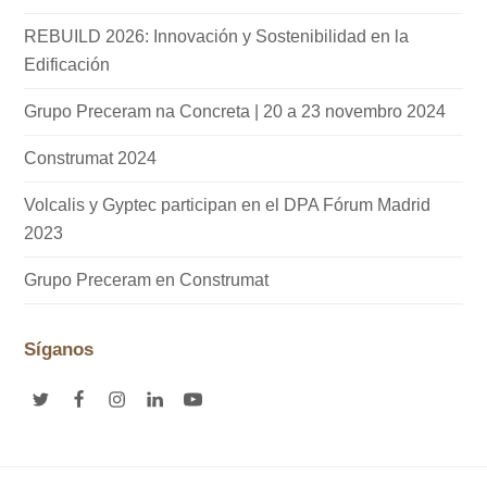
REBUILD 2026: Innovación y Sostenibilidad en la
Edificación
Grupo Preceram na Concreta | 20 a 23 novembro 2024
Construmat 2024
Volcalis y Gyptec participan en el DPA Fórum Madrid
2023
Grupo Preceram en Construmat
Síganos
T
F
I
L
Y
w
a
n
i
o
i
c
s
n
u
t
e
t
k
t
t
b
a
e
u