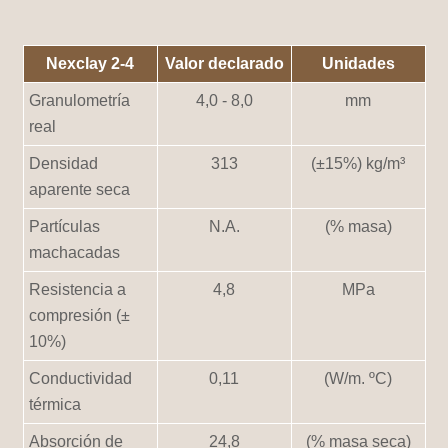
Nexclay 2-4
Valor declarado
Unidades
Granulometría
4,0 - 8,0
mm
real
Densidad
313
(±15%) kg/m³
aparente seca
Partículas
N.A.
(% masa)
machacadas
Resistencia a
4,8
MPa
compresión (±
10%)
Conductividad
0,11
(W/m. ºC)
térmica
Absorción de
24,8
(% masa seca)