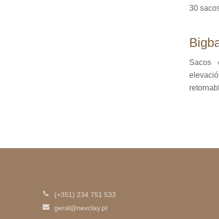
30 sacos
Bigba
Sacos 
elevaci
retornab
(+351) 234 751 533
geral@nexclay.pt