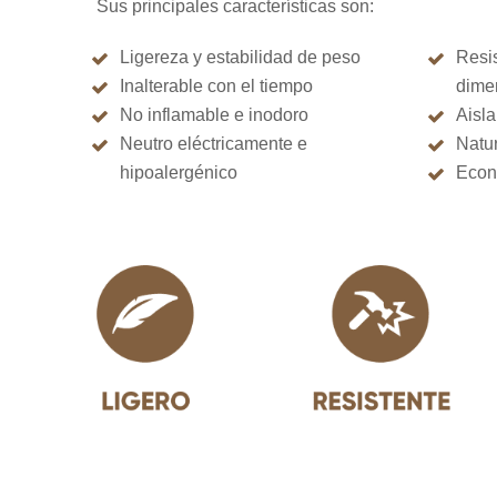
Sus principales características son:
Ligereza y estabilidad de peso
Resis
Inalterable con el tiempo
dime
No inflamable e inodoro
Aisla
Neutro eléctricamente e
Natur
hipoalergénico
Econó