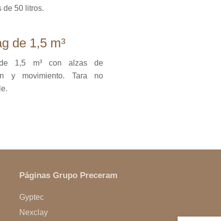
 de 50 litros.
g de 1,5 m³
de 1,5 m³ con alzas de
ón y movimiento. Tara no
le.
Páginas Grupo Preceram
Gyptec
Nexclay