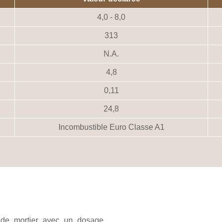
4,0 - 8,0
313
N.A.
4,8
0,11
24,8
Incombustible Euro Classe A1
n
r de mortier avec un dosage