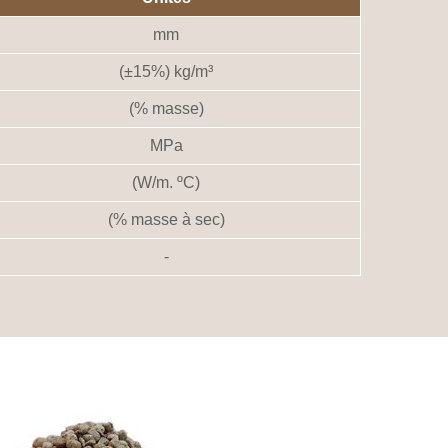
mm
(±15%) kg/m³
(% masse)
MPa
(W/m. ºC)
(% masse à sec)
-