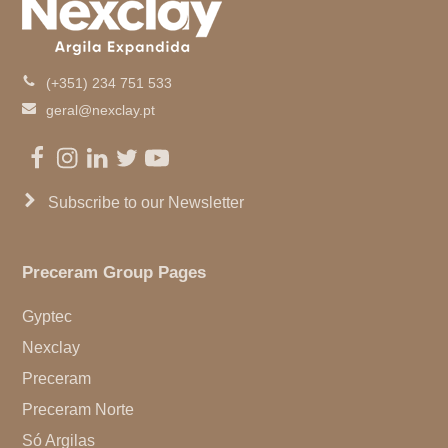
(+351) 234 751 533
geral@nexclay.pt
Facebook
Instagram
LinkedIn
Twitter
Youtube
Subscribe to our Newsletter
Preceram Group Pages
Gyptec
Nexclay
Preceram
Preceram Norte
Só Argilas