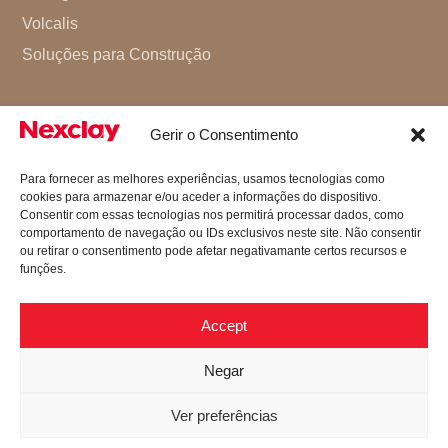
Volcalis
Soluções para Construção
Gerir o Consentimento
Para fornecer as melhores experiências, usamos tecnologias como
cookies para armazenar e/ou aceder a informações do dispositivo.
Consentir com essas tecnologias nos permitirá processar dados, como
comportamento de navegação ou IDs exclusivos neste site. Não consentir
ou retirar o consentimento pode afetar negativamante certos recursos e
funções.
Accept
Negar
© 2026 Nexclay. All Rights Reserved.
Ver preferências
Privacy Policy
Consumer Disputes
Complaint Book