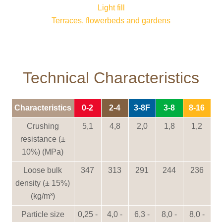
Light fill
Terraces, flowerbeds and gardens
Technical Characteristics
Characteristics
0-2
2-4
3-8F
3-8
8-16
Crushing
5,1
4,8
2,0
1,8
1,2
resistance (±
10%) (MPa)
Loose bulk
347
313
291
244
236
density (± 15%)
(kg/m³)
Particle size
0,25 -
4,0 -
6,3 -
8,0 -
8,0 -