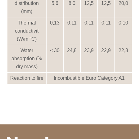
distribution
5,6
8,0
12,5
12,5
20,0
(mm)
Thermal
0,13
0,11
0,11
0,11
0,10
conductivit
(W/m °C)
Water
< 30
24,8
23,9
22,9
22,8
absorption (%
dry mass)
Reaction to fire
Incombustible Euro Category A1