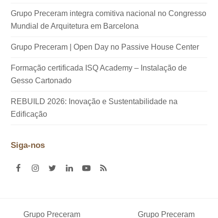
Grupo Preceram integra comitiva nacional no Congresso
Mundial de Arquitetura em Barcelona
Grupo Preceram | Open Day no Passive House Center
Formação certificada ISQ Academy – Instalação de
Gesso Cartonado
REBUILD 2026: Inovação e Sustentabilidade na
Edificação
Siga-nos
F
I
T
L
Y
R
a
n
w
i
o
S
c
s
i
n
u
S
e
t
t
k
t
b
a
t
e
u
o
g
e
d
b
Grupo Preceram
Grupo Preceram