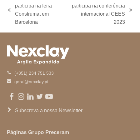
o
r
r
I
e
participa na feira
participa na conferência
k
a
n
m
previous
next
Construmat em
internacional CEES
post:
post:
Barcelona
2023
(+351) 234 751 533
geral@nexclay.pt
Facebook
Instagram
LinkedIn
Twitter
Youtube
Subscreva a nossa Newsletter
Páginas Grupo Preceram