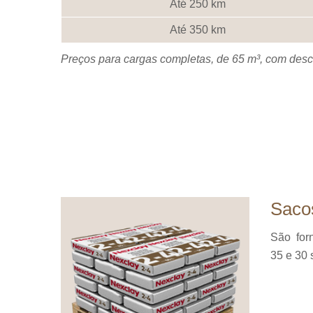
Até 250 km
Até 350 km
Preços para cargas completas, de 65 m³, com desca
Sacos
São for
35 e 30 