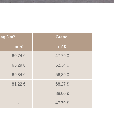
ag 3 m³
Granel
m³
m³
60,74
47,79
65,29
52,34
69,84
56,89
81,22
68,27
-
88,00
-
47,79