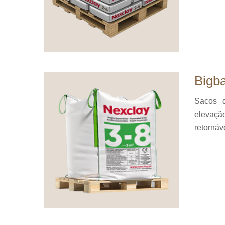
Bigba
Sacos 
elevaçã
retornáv