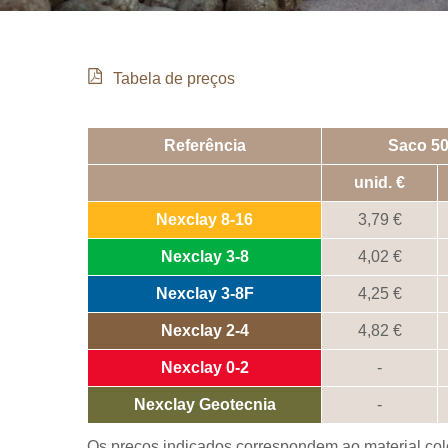
Tabela de preços
Referência
Saco 50 
unid.
Nexclay 8-16
3,79
Nexclay 3-8
4,02
Nexclay 3-8F
4,25
Nexclay 2-4
4,82
Nexclay 0-2
-
Nexclay Geotecnia
-
Os preços indicados correspondem ao material colo