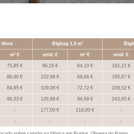
litros
Bigbag 1,5 m³
Bigb
m³
unid.
m³
unid.
75,85
96,16
64,10
182,21
80,40
102,98
68,66
195,87
84,95
109,08
72,72
209,52
96,33
126,88
84,58
243,65
-
177,00
118,00
-
-
-
-
-
cado sobre camião na fábrica em Bustos, Oliveira do Bairro.