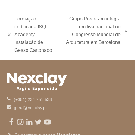
c
s
i
n
u
S
e
t
t
k
t
b
a
t
e
u
o
g
e
d
b
Formação
Grupo Preceram integra
o
r
r
I
e
certificada ISQ
comitiva nacional no
k
a
n
m
next
Academy –
Congresso Mundial de
previous
post:
Instalação de
Arquitetura em Barcelona
post:
Gesso Cartonado
(+351) 234 751 533
geral@nexclay.pt
Facebook
Instagram
LinkedIn
Twitter
Youtube