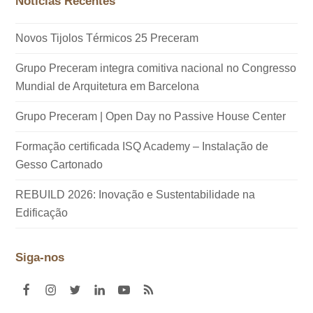
Notícias Recentes
Novos Tijolos Térmicos 25 Preceram
Grupo Preceram integra comitiva nacional no Congresso
Mundial de Arquitetura em Barcelona
Grupo Preceram | Open Day no Passive House Center
Formação certificada ISQ Academy – Instalação de
Gesso Cartonado
REBUILD 2026: Inovação e Sustentabilidade na
Edificação
Siga-nos
F
I
T
L
Y
R
a
n
w
i
o
S