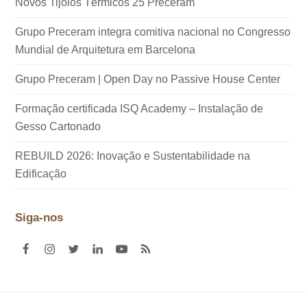
Novos Tijolos Térmicos 25 Preceram
Grupo Preceram integra comitiva nacional no Congresso
Mundial de Arquitetura em Barcelona
Grupo Preceram | Open Day no Passive House Center
Formação certificada ISQ Academy – Instalação de
Gesso Cartonado
REBUILD 2026: Inovação e Sustentabilidade na
Edificação
Siga-nos
F
I
T
L
Y
R
a
n
w
i
o
S
c
s
i
n
u
S
e
t
t
k
t
b
a
t
e
u