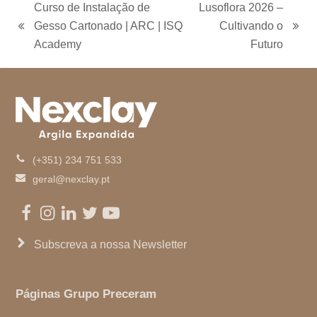
o
g
e
d
b
Curso de Instalação de
Lusoflora 2026 –
o
r
r
I
e
Gesso Cartonado | ARC | ISQ
Cultivando o
k
a
n
previous
next
m
Academy
Futuro
post:
post:
(+351) 234 751 533
geral@nexclay.pt
Facebook
Instagram
LinkedIn
Twitter
Youtube
Subscreva a nossa Newsletter
Páginas Grupo Preceram